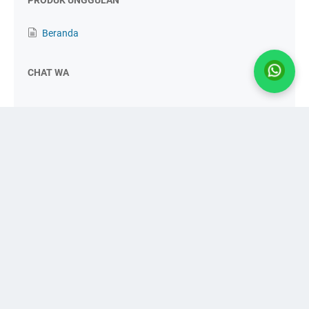
PRODUK UNGGULAN
Beranda
CHAT WA
CV. AGRO INDUSTRI SURABAYA
📍
Alamat:
JL. KIG Selatan IV, No. 11, Kawasan Industri Gresik
📧
Email:
agroindustri.sby@gmail.com
📞
WhatsApp/Telp:
0821-2984-6666
🌐
Website:
www.agroindustrisurabaya.com
© 2010 - 2024
Agro Industri Surabaya
Layanan Pengiriman AIS ke Seluruh Indonesia