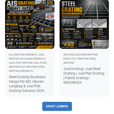
DLL
GRATING SURABAYA
JUAL
GRATING GALVANIS
GRATING
GRATING GALVANIS SURABAYA
STEEL
PLAT GRATING
STEEL
JUAL PLAT GRATING
JUAL STEEL
GRATING
GRATING
PLAT GRATING
STEEL
Jual Grating | Jual Steel
GRATING SURABAYA
Grating | Jual Plat Grating
Steel Grating Surabaya:
| Pabrik Grating |
Harga Per M2, Ukuran
INDONESIA
Lengkap & Jual Plat
Grating Galvanis 2026
MUAT LAINNYA