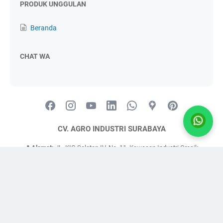
PRODUK UNGGULAN
Beranda
CHAT WA
CV. AGRO INDUSTRI SURABAYA
📍
Alamat:
JL. KIG Selatan IV, No. 11, Kawasan Industri Gresik
📧
Email:
agroindustri.sby@gmail.com
📞
WhatsApp/Telp:
0821-2984-6666
🌐
Website:
www.agroindustrisurabaya.com
© 2010 - 2024
Agro Industri Surabaya
Layanan Pengiriman AIS ke Seluruh Indonesia