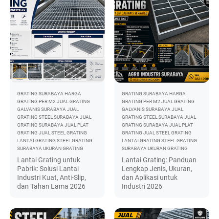
GRATING SURABAYA
HARGA
GRATING SURABAYA
HARGA
GRATING PER M2
JUAL GRATING
GRATING PER M2
JUAL GRATING
GALVANIS SURABAYA
JUAL
GALVANIS SURABAYA
JUAL
GRATING STEEL SURABAYA
JUAL
GRATING STEEL SURABAYA
JUAL
GRATING SURABAYA
JUAL PLAT
GRATING SURABAYA
JUAL PLAT
GRATING
JUAL STEEL GRATING
GRATING
JUAL STEEL GRATING
LANTAI GRATING
STEEL GRATING
LANTAI GRATING
STEEL GRATING
SURABAYA
UKURAN GRATING
SURABAYA
UKURAN GRATING
Lantai Grating untuk
Lantai Grating: Panduan
Pabrik: Solusi Lantai
Lengkap Jenis, Ukuran,
Industri Kuat, Anti-Slip,
dan Aplikasi untuk
dan Tahan Lama 2026
Industri 2026