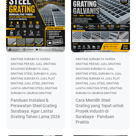
GRATING SURABAYA
HARGA
GRATING SURABAYA
HARGA
GRATING PER M2
JUAL GRATING
GRATING PER M2
JUAL GRATING
GALVANIS SURABAYA
JUAL
GALVANIS SURABAYA
JUAL
GRATING STEEL SURABAYA
JUAL
GRATING STEEL SURABAYA
JUAL
GRATING SURABAYA
JUAL PLAT
GRATING SURABAYA
JUAL PLAT
GRATING
JUAL STEEL GRATING
GRATING
JUAL STEEL GRATING
LANTAI GRATING
STEEL GRATING
LANTAI GRATING
STEEL GRATING
SURABAYA
UKURAN GRATING
SURABAYA
UKURAN GRATING
Panduan Instalasi &
Cara Memilih Steel
Perawatan Steel Grating
Grating yang Tepat untuk
Surabaya: Agar Lantai
Proyek Industri di
Grating Tahan Lama 2026
Surabaya - Panduan
Praktis