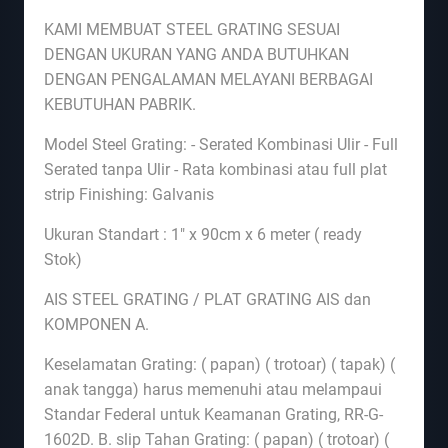
KAMI MEMBUAT STEEL GRATING SESUAI
DENGAN UKURAN YANG ANDA BUTUHKAN
DENGAN PENGALAMAN MELAYANI BERBAGAI
KEBUTUHAN PABRIK.
Model Steel Grating: - Serated Kombinasi Ulir - Full
Serated tanpa Ulir - Rata kombinasi atau full plat
strip Finishing: Galvanis
Ukuran Standart : 1" x 90cm x 6 meter ( ready
Stok)
AIS STEEL GRATING / PLAT GRATING AIS dan
KOMPONEN A.
Keselamatan Grating: ( papan) ( trotoar) ( tapak) (
anak tangga) harus memenuhi atau melampaui
Standar Federal untuk Keamanan Grating, RR-G-
1602D. B. slip Tahan Grating: ( papan) ( trotoar) (