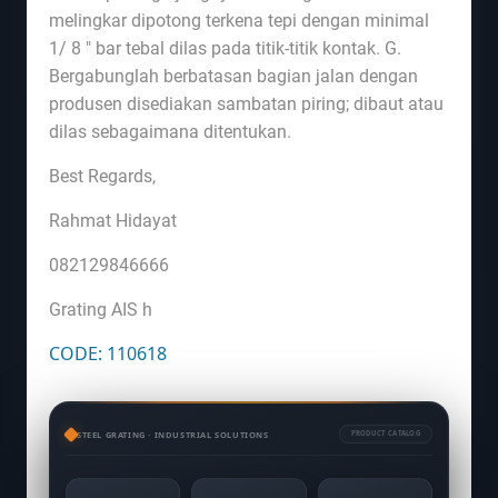
melingkar dipotong terkena tepi dengan minimal
1/ 8 " bar tebal dilas pada titik-titik kontak. G.
Bergabunglah berbatasan bagian jalan dengan
produsen disediakan sambatan piring; dibaut atau
dilas sebagaimana ditentukan.
Best Regards,
Rahmat Hidayat
082129846666
Grating AIS h
CODE: 110618
STEEL GRATING · INDUSTRIAL SOLUTIONS
PRODUCT CATALOG