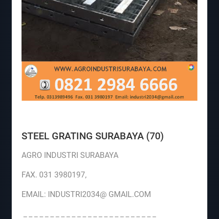
STEEL GRATING SURABAYA (70)
AGRO INDUSTRI SURABAYA
FAX. 031 3980197,
EMAIL: INDUSTRI2034@ GMAIL.COM
_ _ _ _ _ _ _ _ _ _ _ _ _ _ _ _ _ _ _ _ _ _ _ _ _