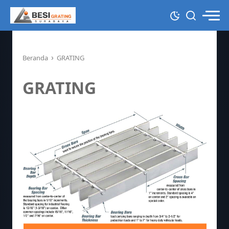
›
Beranda
GRATING
GRATING