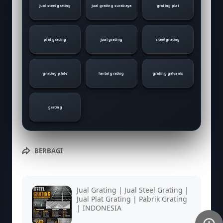
jual steel grating
jual grating surabaya
grating plat
plat grating
jual grating
steel grating
grating plate
lantai grating
grating galvanis
grating
BERBAGI
Jual Grating | Jual Steel Grating |
Jual Plat Grating | Pabrik Grating
| INDONESIA