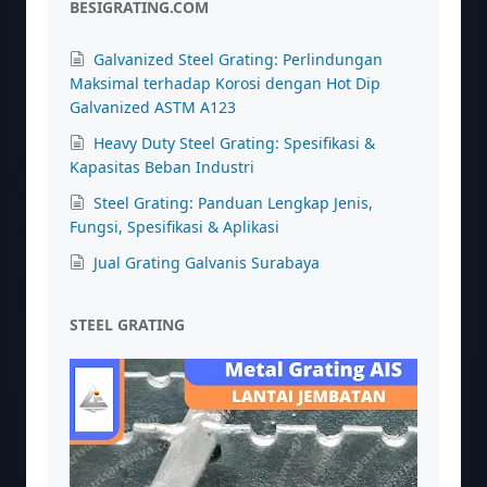
BESIGRATING.COM
Galvanized Steel Grating: Perlindungan
Maksimal terhadap Korosi dengan Hot Dip
Galvanized ASTM A123
Heavy Duty Steel Grating: Spesifikasi &
Kapasitas Beban Industri
Steel Grating: Panduan Lengkap Jenis,
Fungsi, Spesifikasi & Aplikasi
Jual Grating Galvanis Surabaya
STEEL GRATING